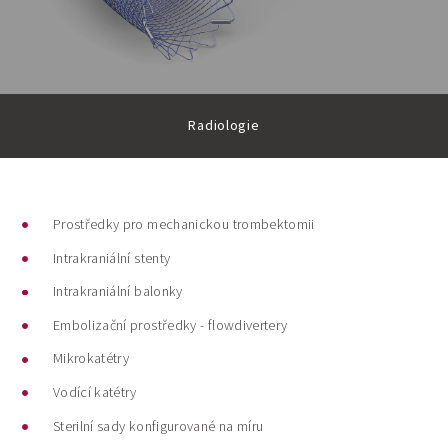
Radiologie
Prostředky pro mechanickou trombektomii
Intrakraniální stenty
Intrakraniální balonky
Embolizační prostředky - flowdivertery
Mikrokatétry
Vodící katétry
Sterilní sady konfigurované na míru