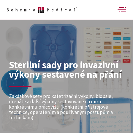
Sterilní sady pro invazivní
výkony sestavené na přání
Zakázkové sety pro katetrizační výkony, biopsie,
drenáže a další výkony sestavované na míru
konkrétnímu pracovišti (konkrétní přístrojové
technice, operatérům a používaným postupům a
technikám).