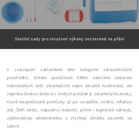
Sterilní sady pro invazivní výkony sestavené na přání
V zastoupení zakladatele této kategorie zdravotnických
prostředků, britské společnosti KIMAL nabízíme sestavení
individuálních setů obsahujících nejen obvyklé rouškování, ale
zejména širokou škálu tzv. tvrdých položek tj. od jehel přes misky,
různé bezpečnostní pomůcky až po zavaděče, vodiče, inflátory
atd. Šetří místo, odpadový materiál, přímé i logistické náklady,
zjednodušuje administrativu a zrychlují obrátku pacientů na
sálech.